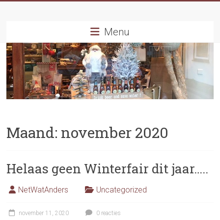
Ga
naar
inhoud
Menu
Maand:
november 2020
Helaas geen Winterfair dit jaar…..
NetWatAnders
Uncategorized
november 11, 2020
0 reacties