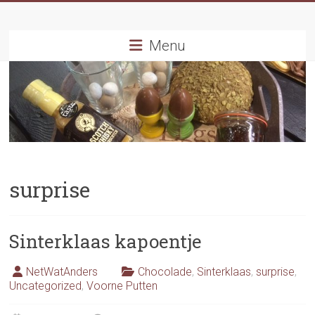
Ga
naar
inhoud
Menu
surprise
Sinterklaas kapoentje
NetWatAnders
Chocolade
,
Sinterklaas
,
surprise
,
Uncategorized
,
Voorne Putten