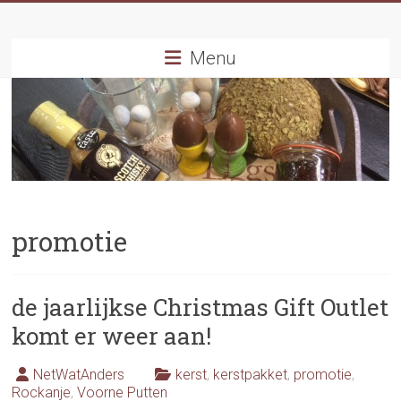
Ga
naar
inhoud
Menu
promotie
de jaarlijkse Christmas Gift Outlet
komt er weer aan!
NetWatAnders
kerst
,
kerstpakket
,
promotie
,
Rockanje
,
Voorne Putten