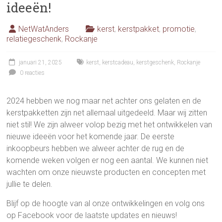
ideeën!
NetWatAnders
kerst
,
kerstpakket
,
promotie
,
relatiegeschenk
,
Rockanje
januari 21, 2025
kerst
,
kerstcadeau
,
kerstgeschenk
,
Rockanje
0 reacties
2024 hebben we nog maar net achter ons gelaten en de
kerstpakketten zijn net allemaal uitgedeeld. Maar wij zitten
niet stil! We zijn alweer volop bezig met het ontwikkelen van
nieuwe ideeën voor het komende jaar. De eerste
inkoopbeurs hebben we alweer achter de rug en de
komende weken volgen er nog een aantal. We kunnen niet
wachten om onze nieuwste producten en concepten met
jullie te delen.
Blijf op de hoogte van al onze ontwikkelingen en volg ons
op Facebook voor de laatste updates en nieuws!