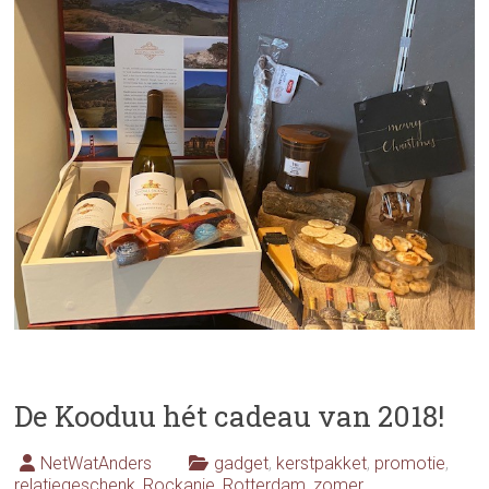
De Kooduu hét cadeau van 2018!
NetWatAnders
gadget
,
kerstpakket
,
promotie
,
relatiegeschenk
,
Rockanje
,
Rotterdam
,
zomer