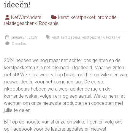
ideeën!
NetWatAnders
kerst
,
kerstpakket
,
promotie
,
relatiegeschenk
,
Rockanje
januari 21, 2025
kerst
,
kerstcadeau
,
kerstgeschenk
,
Rockanje
0 reacties
2024 hebben we nog maar net achter ons gelaten en de
kerstpakketten zijn net allemaal uitgedeeld. Maar wij zitten
niet stil! We zijn alweer volop bezig met het ontwikkelen van
nieuwe ideeën voor het komende jaar. De eerste
inkoopbeurs hebben we alweer achter de rug en de
komende weken volgen er nog een aantal. We kunnen niet
wachten om onze nieuwste producten en concepten met
jullie te delen.
Blijf op de hoogte van al onze ontwikkelingen en volg ons
op Facebook voor de laatste updates en nieuws!