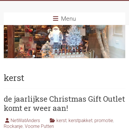
Ga
naar
inhoud
Menu
kerst
de jaarlijkse Christmas Gift Outlet
komt er weer aan!
NetWatAnders
kerst
,
kerstpakket
,
promotie
,
Rockanje
,
Voorne Putten