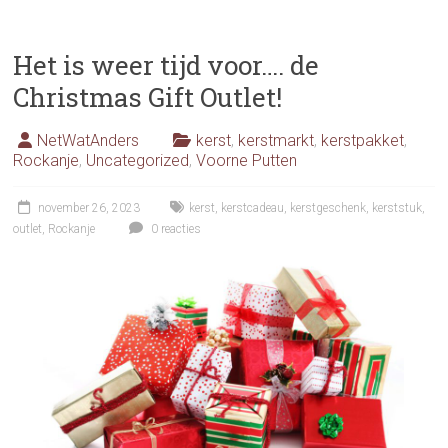
Het is weer tijd voor…. de
Christmas Gift Outlet!
NetWatAnders
kerst
,
kerstmarkt
,
kerstpakket
,
Rockanje
,
Uncategorized
,
Voorne Putten
november 26, 2023
kerst
,
kerstcadeau
,
kerstgeschenk
,
kerststuk
,
outlet
,
Rockanje
0 reacties