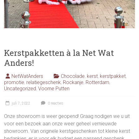
Kerstpakketten à la Net Wat
Anders!
NetWatAnders
Chocolade
,
kerst
,
kerstpakket
,
promotie
,
relatiegeschenk
,
Rockanje
,
Rotterdam
,
Uncategorized
,
Voorne Putten
juli 7, 2022
0 reacties
Onze showroom is weer geopend! Graag nodigen we u uit
voor een bezoek aan onze weer geheel vernieuwde
showroom. Van originele kerstgeschenken tot kleine kerst
bedankjes, er is voor elk budget een passend geschenk.