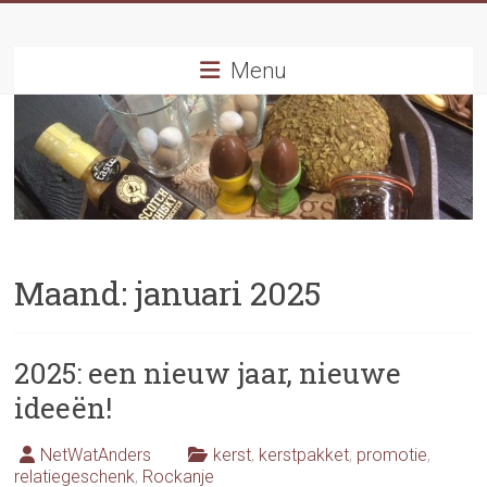
Ga
naar
inhoud
Menu
Maand:
januari 2025
2025: een nieuw jaar, nieuwe
ideeën!
NetWatAnders
kerst
,
kerstpakket
,
promotie
,
relatiegeschenk
,
Rockanje