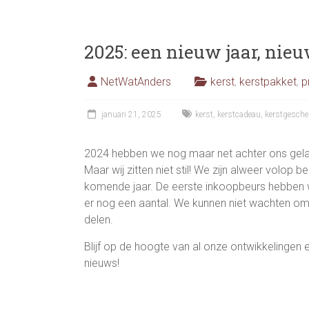
2025: een nieuw jaar, nie
NetWatAnders
kerst
,
kerstpakket
,
p
januari 21, 2025
kerst
,
kerstcadeau
,
kerstgesch
2024 hebben we nog maar net achter ons gelate
Maar wij zitten niet stil! We zijn alweer volop
komende jaar. De eerste inkoopbeurs hebben
er nog een aantal. We kunnen niet wachten om
delen.
Blijf op de hoogte van al onze ontwikkelingen
nieuws!