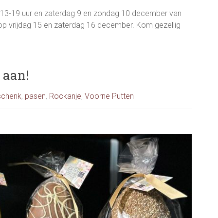
an 13-19 uur en zaterdag 9 en zondag 10 december van
op vrijdag 15 en zaterdag 16 december. Kom gezellig
 aan!
schenk
,
pasen
,
Rockanje
,
Voorne Putten