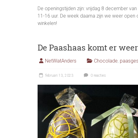
De openingstijden zijn: vrijdag 8 december v
11-16 uur. De week daarna zijn we weer open 
winkelen!
De Paashaas komt er weer
NetWatAnders
Chocolade
,
paasge
februari 13, 2023
0 reacties