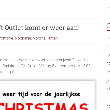
ft Outlet komt er weer aan!
n
romotie
,
Rockanje
,
Voorne Putten
j
m
mogen samenstellen voor vele bedrijven! Geweldig!
n
eke Christmas Gift Outlet! Vrijdag 5 december om 13:00 uur
ns langs?
f
j
ju
n
n