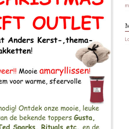
m
M
L