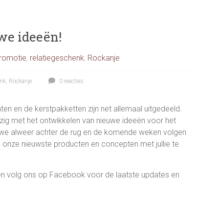
uwe ideeën!
romotie
,
relatiegeschenk
,
Rockanje
enk
,
Rockanje
0 reacties
n en de kerstpakketten zijn net allemaal uitgedeeld.
 bezig met het ontwikkelen van nieuwe ideeën voor het
 we alweer achter de rug en de komende weken volgen
 onze nieuwste producten en concepten met jullie te
 en volg ons op Facebook voor de laatste updates en