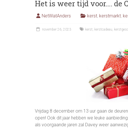
Het is weer tijd voor…. de 
NetWatAnders
kerst
,
kerstmarkt
,
ke
november 26, 2023
kerst
,
kerstcadeau
,
kerstges
Vrijdag 8 december om 13 uur gaan de deuren 
open! Ook dit jaar hebben we leuke aanbiedinge
als voorgaande jaren zal Davey weer aanwezig