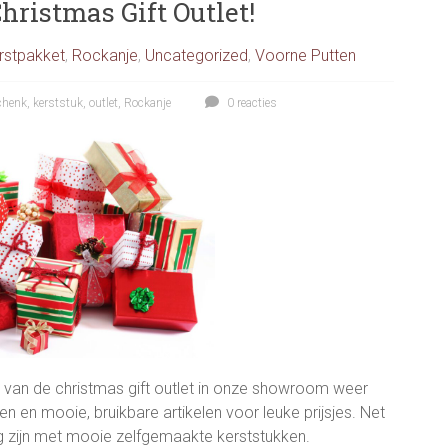
Christmas Gift Outlet!
rstpakket
,
Rockanje
,
Uncategorized
,
Voorne Putten
chenk
,
kerststuk
,
outlet
,
Rockanje
0 reacties
van de christmas gift outlet in onze showroom weer
n en mooie, bruikbare artikelen voor leuke prijsjes. Net
 zijn met mooie zelfgemaakte kerststukken.