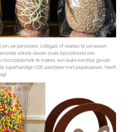
 om uw personeel, collega’s of relaties te verrassen.
e hieronder enkele ideeën zoals bijvoorbeeld een
hocolademelk te maken, een leuke kersttas gevuld
au de superhandige USB aansteker met paaskaarsen. Heeft
ag!