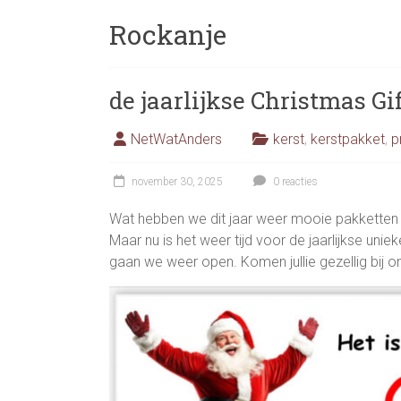
Rockanje
de jaarlijkse Christmas Gi
NetWatAnders
kerst
,
kerstpakket
,
p
november 30, 2025
0 reacties
Wat hebben we dit jaar weer mooie pakketten 
Maar nu is het weer tijd voor de jaarlijkse uni
gaan we weer open. Komen jullie gezellig bij o