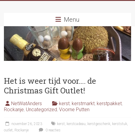
Ga
naar
inhoud
Menu
Het is weer tijd voor…. de
Christmas Gift Outlet!
NetWatAnders
kerst
,
kerstmarkt
,
kerstpakket
,
Rockanje
,
Uncategorized
,
Voorne Putten
november 26, 2023
kerst
,
kerstcadeau
,
kerstgeschenk
,
kerststuk
,
outlet
,
Rockanje
0 reacties